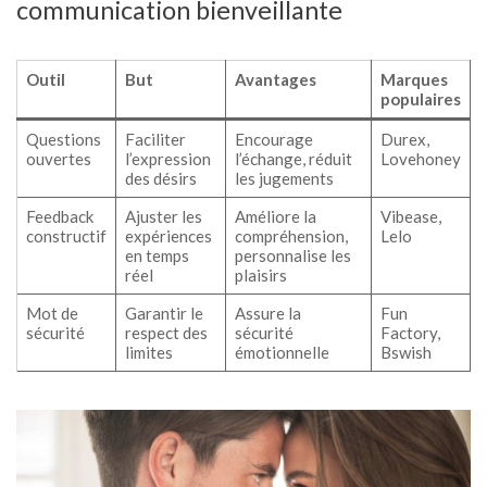
communication bienveillante
Outil
But
Avantages
Marques
populaires
Questions
Faciliter
Encourage
Durex,
ouvertes
l’expression
l’échange, réduit
Lovehoney
des désirs
les jugements
Feedback
Ajuster les
Améliore la
Vibease,
constructif
expériences
compréhension,
Lelo
en temps
personnalise les
réel
plaisirs
Mot de
Garantir le
Assure la
Fun
sécurité
respect des
sécurité
Factory,
limites
émotionnelle
Bswish