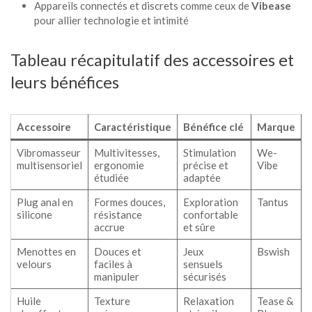
Appareils connectés et discrets comme ceux de
Vibease
pour allier technologie et intimité
Tableau récapitulatif des accessoires et
leurs bénéfices
Accessoire
Caractéristique
Bénéfice clé
Marque
Vibromasseur
Multivitesses,
Stimulation
We-
multisensoriel
ergonomie
précise et
Vibe
étudiée
adaptée
Plug anal en
Formes douces,
Exploration
Tantus
silicone
résistance
confortable
accrue
et sûre
Menottes en
Douces et
Jeux
Bswish
velours
faciles à
sensuels
manipuler
sécurisés
Huile
Texture
Relaxation
Tease &