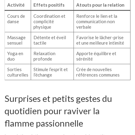
Activité
Effets positifs
Atouts pour la relation
Cours de
Coordination et
Renforce le lien et la
danse
complicité
communication non
physique
verbale
Massage
Détente et éveil
Favorise le lâcher-prise
sensuel
tactile
et une meilleure intimité
Yoga en
Relaxation
Apporte équilibre et
duo
profonde
sérénité
Sorties
Stimule l’esprit et
Crée de nouvelles
culturelles
l’échange
références communes
Surprises et petits gestes du
quotidien pour raviver la
flamme passionnelle